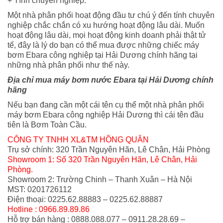
+ Tính chuyên nghiệp:
Một nhà phân phối hoạt động đầu tư chú ý đến tính chuyên
nghiệp chắc chắn có xu hướng hoạt động lâu dài. Muốn
hoạt động lâu dài, mọi hoạt động kinh doanh phải thật tử
tế, đây là lý do bạn có thể mua được những chiếc máy
bơm Ebara công nghiệp tại Hải Dương chính hãng tại
những nhà phân phối như thế này.
Địa chỉ mua máy bơm nước Ebara tại Hải Dương chính
hãng
Nếu bạn đang cần một cái tên cụ thể một nhà phân phối
máy bơm Ebara công nghiệp Hải Dương thì cái tên đầu
tiên là Bơm Toàn Cầu.
CÔNG TY TNHH XL&TM HỒNG QUÂN
Trụ sở chính: 320 Trần Nguyên Hãn, Lê Chân, Hải Phòng
Showroom 1: Số 320 Trần Nguyên Hãn, Lê Chân, Hải
Phòng.
Showroom 2: Trường Chinh – Thanh Xuân – Hà Nội
MST: 0201726112
Điện thoại: 0225.62.88883 – 0225.62.88887
Hotline : 0966.89.89.86
Hỗ trợ bán hàng : 0888.088.077 – 0911.28.28.69 –