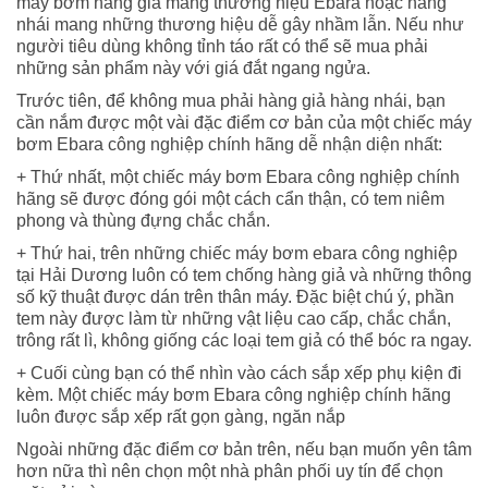
máy bơm hàng giả mang thương hiệu Ebara hoặc hàng
nhái mang những thương hiệu dễ gây nhầm lẫn. Nếu như
người tiêu dùng không tỉnh táo rất có thể sẽ mua phải
những sản phẩm này với giá đắt ngang ngửa.
Trước tiên, để không mua phải hàng giả hàng nhái, bạn
cần nắm được một vài đặc điểm cơ bản của một chiếc máy
bơm Ebara công nghiệp chính hãng dễ nhận diện nhất:
+ Thứ nhất, một chiếc máy bơm Ebara công nghiệp chính
hãng sẽ được đóng gói một cách cẩn thận, có tem niêm
phong và thùng đựng chắc chắn.
+ Thứ hai, trên những chiếc máy bơm ebara công nghiệp
tại Hải Dương luôn có tem chống hàng giả và những thông
số kỹ thuật được dán trên thân máy. Đặc biệt chú ý, phần
tem này được làm từ những vật liệu cao cấp, chắc chắn,
trông rất lì, không giống các loại tem giả có thể bóc ra ngay.
+ Cuối cùng bạn có thể nhìn vào cách sắp xếp phụ kiện đi
kèm. Một chiếc máy bơm Ebara công nghiệp chính hãng
luôn được sắp xếp rất gọn gàng, ngăn nắp
Ngoài những đặc điểm cơ bản trên, nếu bạn muốn yên tâm
hơn nữa thì nên chọn một nhà phân phối uy tín để chọn