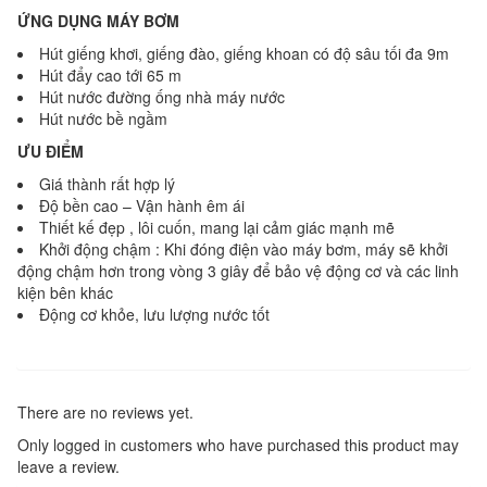
ỨNG DỤNG MÁY BƠM
Hút giếng khơi, giếng đào, giếng khoan có độ sâu tối đa 9m
Hút đẩy cao tới 65 m
Hút nước đường ống nhà máy nước
Hút nước bề ngầm
ƯU ĐIỂM
Giá thành rất hợp lý
Độ bền cao – Vận hành êm ái
Thiết kế đẹp , lôi cuốn, mang lại cảm giác mạnh mẽ
Khởi động chậm : Khi đóng điện vào máy bơm, máy sẽ khởi
động chậm hơn trong vòng 3 giây để bảo vệ động cơ và các linh
kiện bên khác
Động cơ khỏe, lưu lượng nước tốt
There are no reviews yet.
Only logged in customers who have purchased this product may
leave a review.