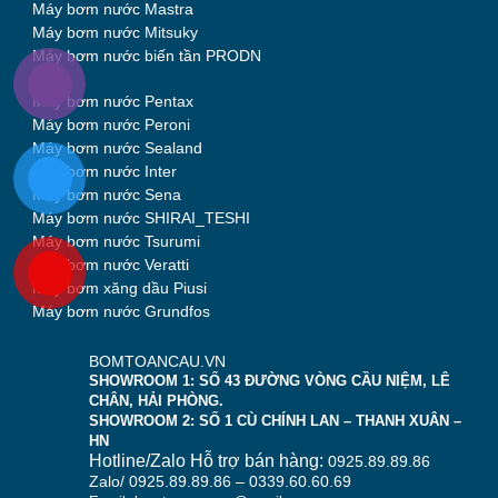
Máy bơm nước Mastra
Máy bơm nước Mitsuky
Máy bơm nước biến tần PRODN
Máy bơm nước Pentax
Máy bơm nước Peroni
Máy bơm nước Sealand
Máy bơm nước Inter
Máy bơm nước Sena
Máy bơm nước SHIRAI_TESHI
Máy bơm nước Tsurumi
Máy bơm nước Veratti
Máy bơm xăng dầu Piusi
Máy bơm nước Grundfos
BOMTOANCAU.VN
SHOWROOM 1: SỐ 43 ĐƯỜNG VÒNG CẦU NIỆM, LÊ
CHÂN, HẢI PHÒNG.
SHOWROOM 2: SỐ 1 CÙ CHÍNH LAN – THANH XUÂN –
HN
Hotline/Zalo Hỗ trợ bán hàng:
0925.89.89.86
Zalo/ 0925.89.89.86 – 0339.60.60.69